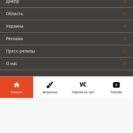
Днепр
Область
Украина
Реклама
Пресс-релизы
О нас
Главная
Актуально
Україна на часі
Youtube
Информатор в
Информатор проекты
Скачать
телефоне
👉
Информатор
Информатор
Информатор
Украина
Киев
Авто