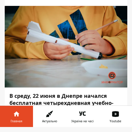
В среду, 22 июня в Днепре начался
бесплатная четырехдневная учебно-
развлекательная программа для детей
из Мариуполя. Во время программы
Главная
Актуально
Україна на часі
Youtube
дети проходят мастер-классы по
робототехнике, ракетомоделированию