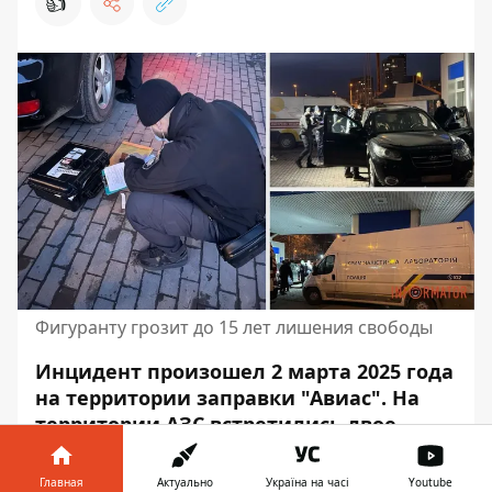
👍
Фигуранту грозит до 15 лет лишения свободы
Инцидент произошел 2 марта 2025 года
на территории заправки "Авиас"
. На
территории АЗС встретились двое
мужчин для обсуждения долга. Далее
между ними произошел конфликт и 41-
Главная
Актуально
Україна на часі
Youtube