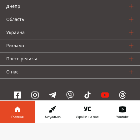
Днепр
Область
Украина
Реклама
Пресс-релизы
О нас
Информатор проекты
Главная
Актуально
Україна на часі
Youtube
Информатор
Информатор
Информатор
Информатор в
Скачать
Украина
Киев
Авто
телефоне
👉