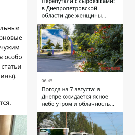
Перепутали с сыроежками:
в Днепропетровской
области две женщины
отравились грибами
ильные
ерновые
 чужим
в особо
 статьи
аины).
06:45
Погода на 7 августа: в
Днепре ожидается ясное
тся.
небо утром и облачность
после обеда