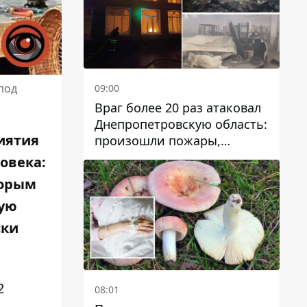
под
09:00
Враг более 20 раз атаковал
Днепропетровскую область:
иятия
произошли пожары,
повреждены дома,
овека:
инфраструктура и авто
торым
вую
ски
2
08:01