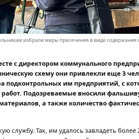
дельникам избрали меры пресечения в виде содержания 
есте с директором коммунального предпр
нническую схему они привлекли еще 3 чел
ра подконтрольных им предприятий, с ко
и работ. Подозреваемые вносили фальши
 материалов, а также количество фактиче
ю службу. Так, им удалось завладеть более 