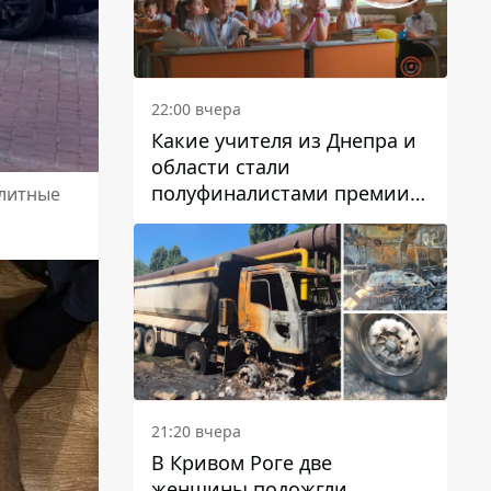
22:00 вчера
Какие учителя из Днепра и
области стали
полуфиналистами премии
элитные
Global Teacher Prize Ukraine
2026
21:20 вчера
В Кривом Роге две
женщины подожгли