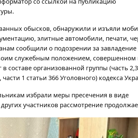
нформатор со ссылкой
на публикацию
туры
.
ванных обысков, обнаружили и изъяли моб
ументацию, элитные автомобили, печати, ч
жданам сообщили о подозрении за завладение
воим служебным положением, совершенном 
в составе организованной группы (часть 2,3
91, части 1 статьи 366 Уголовного) кодекса Укр
льникам избрали меры пресечения в виде
 других участников рассмотрение продолжае