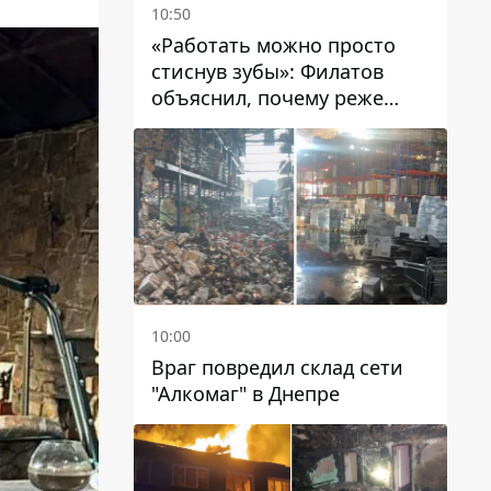
10:50
«Работать можно просто
стиснув зубы»: Филатов
объяснил, почему реже
пишет в соцсетях и
раскритиковал медийность
чиновников
10:00
Враг повредил склад сети
"Алкомаг" в Днепре