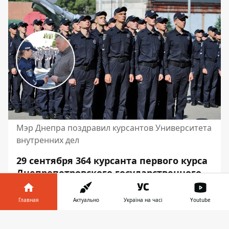
Мэр Днепра поздравил курсантов Университета
внутренних дел
29 сентября 364 курсанта первого курса
Днепропетровского государственного
университета внутренних дел приняли
присягу работника Национальной
Главная
Актуально
Україна на часі
Youtube
полиции Украины. Торжество провели
Информатор в
на плацу вуза. Поздравить ребят,
Скачать