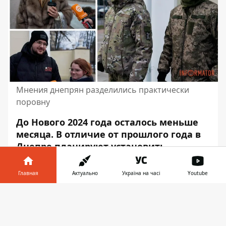
Мнения днепрян разделились практически
поровну
До Нового 2024 года осталось меньше
месяца. В отличие от прошлого года в
Днепре
планируют установить
городские новогодние елки в разных
частях города
. При этом, не тратя на это
Главная
Актуально
Україна на часі
Youtube
деньги из бюджета.
Информатор в
Скачать
Будут ли проводиться народные гуляния в
телефоне
👉
этих местах, пока неизвестно. Однако