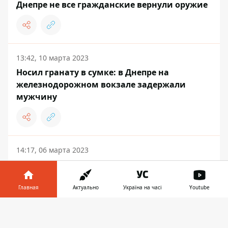
Днепре не все гражданские вернули оружие
13:42, 10 марта 2023
Носил гранату в сумке: в Днепре на
железнодорожном вокзале задержали
мужчину
14:17, 06 марта 2023
"Граждане должны вернуть огнестрельное
оружие и боеприпасы", - Сергей Лысак
Главная
Актуально
Україна на часі
Youtube
Информатор в
Скачать
телефоне
👉