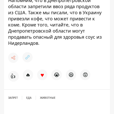
Напомним, что
в Днепропетровской
области запретили
ввоз ряда продуктов
из США
.
Также мы писали, что в Украину
привезли
кофе, что может привести к
к
оме
. Кроме того, читайте, что в
Днепропетровской области могут
продавать
опасный для здоровья соус из
Нидерландов
.
♥
🔥
😭
😆
😡
👍
ЗАПРЕТ
ЕДА
ЖИВОТНЫЕ