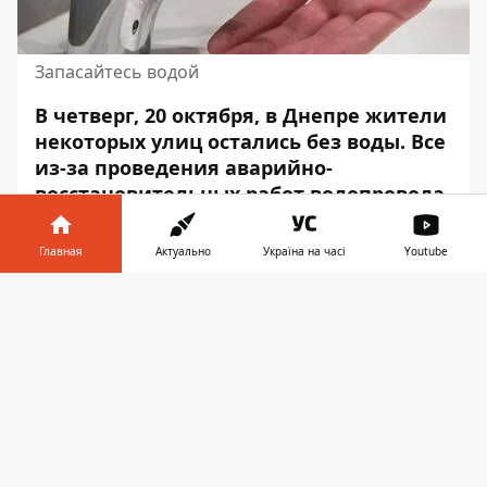
Запасайтесь водой
В четверг, 20 октября, в Днепре жители
некоторых улиц остались без воды. Все
из-за проведения аварийно-
восстановительных
работ
водопровода.
Рабочие прилагают все усилия, чтобы
устранить повреждения быстрее всего.
Главная
Актуально
Україна на часі
Youtube
Об этом сообщает Информатор
Информатор в
Скачать
со
ссылкой
на КП “Днепрводоканал”. Так
телефоне
👉
без воды остались жители следующих
улиц:
Набережная Победы, 44 (а, б, в ....);
Тыловая, 1-12,
Высокогорная, 2, 4.