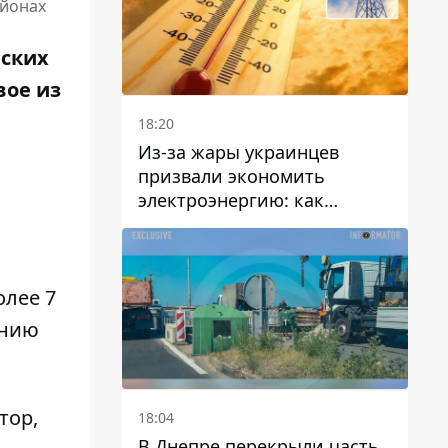
айонах
йских
вое из
18:20
Из-за жары украинцев
призвали экономить
электроэнергию: как
избежать перегрузки сетей
олее 7
ению
тор,
18:04
В Днепре перекрыли часть