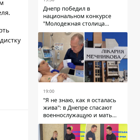
ом
Днепр победил в
ля.
национальном конкурсе
"Молодежная столица
рть
Украины – 2026"
едистку
19:00
"Я не знаю, как я осталась
жива": в Днепре спасают
военнослужащую и мать
четверых детей, которую
ранил КАБ