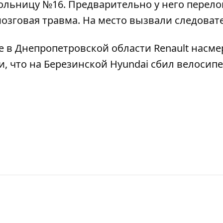
ольницу №16. Предварительно у него перел
озговая травма. На место вызвали следовате
е в Днепропетровской области Renault насме
и, что
на Березинской Hyundai сбил велосип