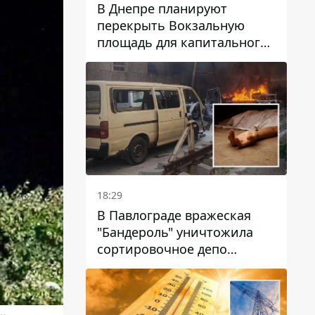
В Днепре планируют
перекрыть Вокзальную
площадь для капитального
ремонта дома, в который
попала вражеская ракета:
какие сроки
18:29
В Павлограде вражеская
"Бандероль" уничтожила
сортировочное депо
"Укрпошти" и убила двух
работниц