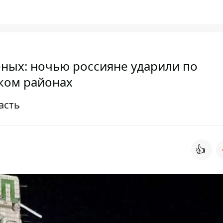
еных: ночью россияне ударили по
ком районах
асть
👍