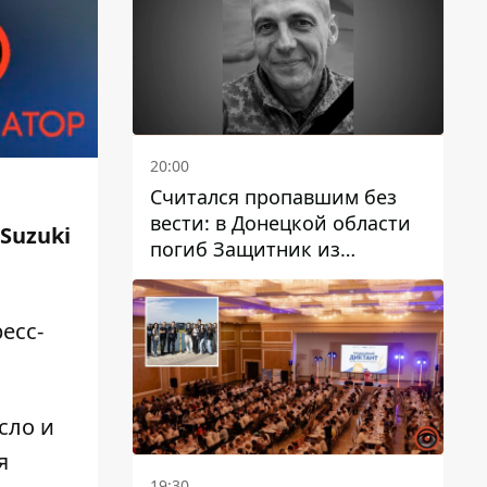
20:00
Считался пропавшим без
вести: в Донецкой области
Suzuki
погиб Защитник из
Каменского Антон
Красовский
есс-
сло и
я
19:30