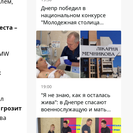
илем,
Днепр победил в
национальном конкурсе
"Молодежная столица
ста –
Украины – 2026"
BMW
х
19:00
"Я не знаю, как я осталась
ил
жива": в Днепре спасают
 грозит
военнослужащую и мать
четверых детей, которую
ва
ранил КАБ