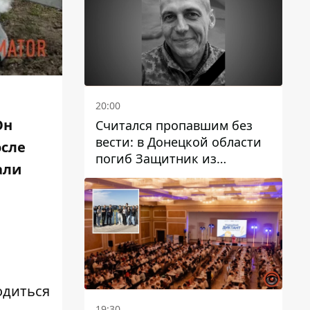
20:00
Он
Считался пропавшим без
вести: в Донецкой области
осле
погиб Защитник из
али
Каменского Антон
Красовский
одиться
19:30