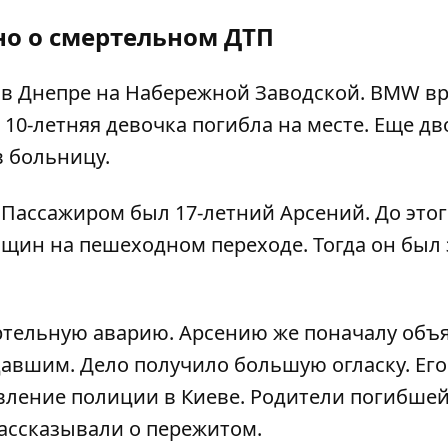
но о смертельном ДТП
а в Днепре на Набережной Заводской
. BMW вр
. 10-летняя девочка погибла на месте. Еще дв
в больницу
.
. Пассажиром был
17-летний Арсений
. До этог
нщин на пешеходном переходе
. Тогда он был 
ртельную аварию.
Арсению же поначалу объ
адавшим.
Дело получило большую огласку. Его
авление полиции
в Киеве.
Родители
погибшей
ассказывали о пережитом
.