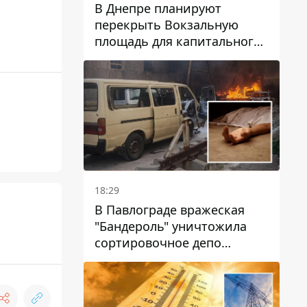
В Днепре планируют
перекрыть Вокзальную
площадь для капитального
ремонта дома, в который
попала вражеская ракета:
какие сроки
18:29
В Павлограде вражеская
"Бандероль" уничтожила
сортировочное депо
"Укрпошти" и убила двух
работниц