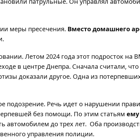
остановили патрульные. Он управлял автомоб
нии меры пресечения.
Вместо домашнего аре
и.
овании. Летом 2024 года этот
подросток на 
еходе
в центре Днепра. Сначала считали, что
ртизы доказали другое. Одна из потерпевши
ое подозрение. Речь идет о нарушении прав
терпевшей без помощи. По этим статьям
ему
ть автомобилем до трех лет.
Оба производст
твенного управления полиции.