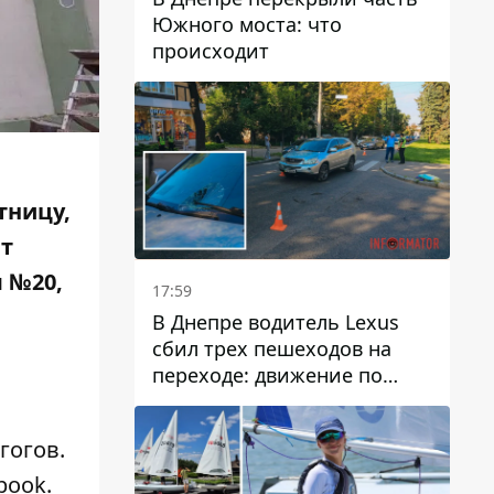
Южного моста: что
происходит
тницу,
ят
 №20,
17:59
В Днепре водитель Lexus
сбил трех пешеходов на
переходе: движение по
проспекту Науки
затруднено
гогов.
book
.