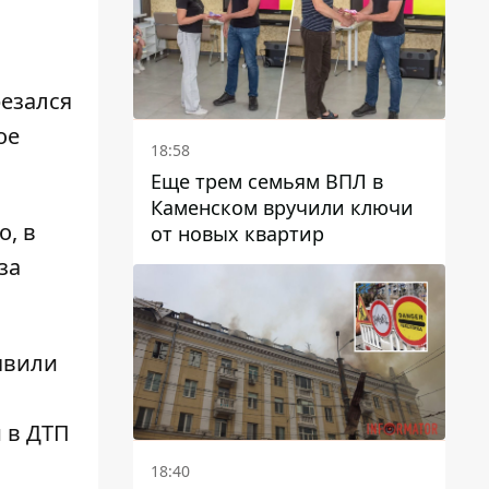
езался
ое
18:58
Еще трем семьям ВПЛ в
Каменском вручили ключи
о, в
от новых квартир
за
явили
 в ДТП
18:40