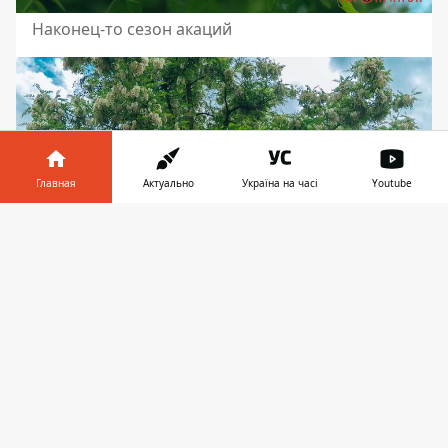
Наконец-то сезон акаций
Главная
Актуально
Україна на часі
Youtube
Информатор в
Скачать
телефоне
👉
Пробовали, какое это растение на вкус?