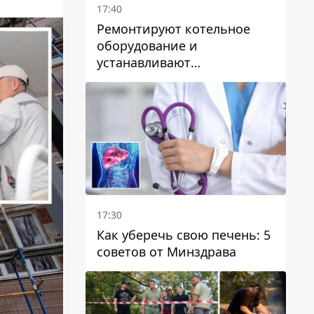
17:40
Ремонтируют котельное
оборудование и
устанавливают
генераторные установки:
как в Днепре готовятся к
отопительному сезону
17:30
Как уберечь свою печень: 5
советов от Минздрава