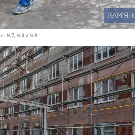
 - №7, №8 и №9