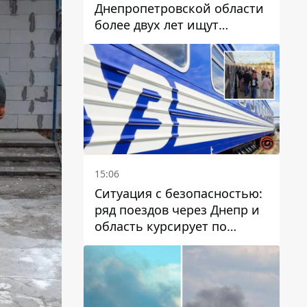
Днепропетровской области
более двух лет ищут
пропавшую женщину
15:06
Ситуация с безопасностью:
ряд поездов через Днепр и
область курсирует по
измененному маршруту, а
часть пути заменили
автобусами и электричками