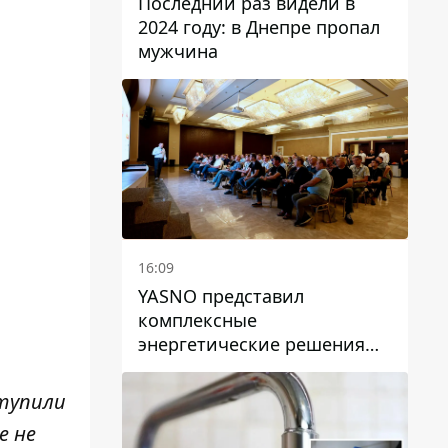
Последний раз видели в
2024 году: в Днепре пропал
мужчина
16:09
YASNO представил
комплексные
энергетические решения
для бизнеса в Днепре
ступили
е не