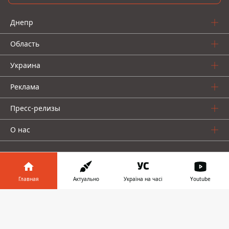
Днепр
Область
Украина
Реклама
Пресс-релизы
О нас
Главная
Актуально
Україна на часі
Youtube
Информатор в
Информатор проекты
Скачать
телефоне
👉
Информатор
Информатор
Информатор