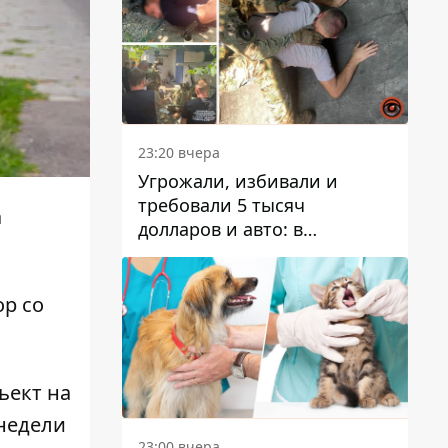
23:20 вчера
Угрожали, избивали и
требовали 5 тысяч
а
долларов и авто: в
Павлограде задержали двух
мужчин
ор
со
ъект на
недели
23:00 вчера