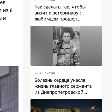
ея
Как сделать так, чтобы
 из 8
визит к ветеринару с
нии
любимцем прошел
спокойно: простые советы
22:40 вчера
Болезнь сердца унесла
жизнь главного сержанта
из Днепропетровской
области Юрия Свистуна