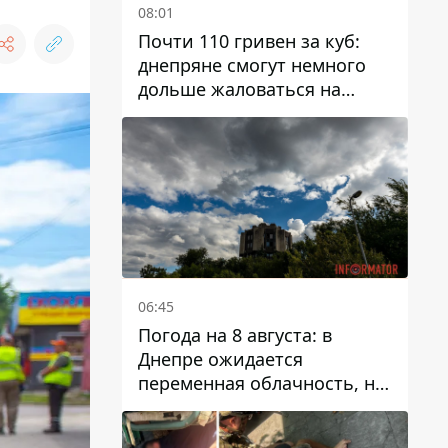
08:01
Почти 110 гривен за куб:
днепряне смогут немного
дольше жаловаться на
запланированные тарифы
на воду на 2027 год
06:45
Погода на 8 августа: в
Днепре ожидается
переменная облачность, но
может пойти дождь