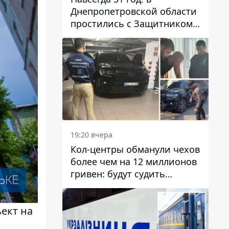
Днепропетровской области
простились с Защитником
Александром Репиным
19:20 вчера
Кол-центры обманули чехов
более чем на 12 миллионов
гривен: будут судить
днепрянина,
организовавшего
ект на
транснациональную
преступную организацию