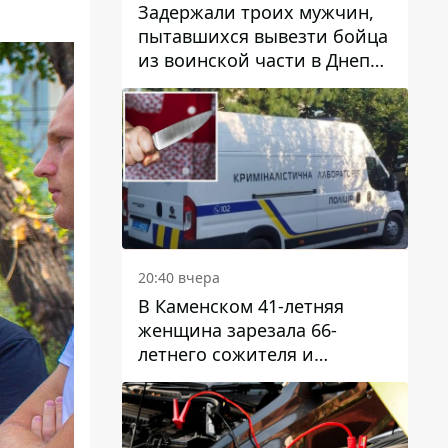
Задержали троих мужчин,
пытавшихся вывезти бойца
из воинской части в Днепр
за 7 тысяч долларов: среди
них был врач
20:40 вчера
В Каменском 41-летняя
женщина зарезала 66-
летнего сожителя и
пыталась обмануть
полицейских