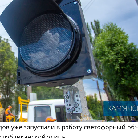
дов уже запустили в работу светофорный объ
еспубликанской улицы