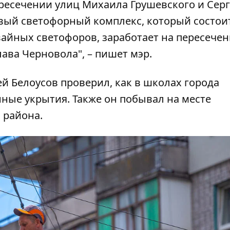
ресечении улиц Михаила Грушевского и Серг
овый светофорный комплекс, который состоит
вайных светофоров, заработает на пересече
ава Черновола", – пишет мэр.
ей Белоусов
проверил
, как в школах города
ные укрытия. Также он
побывал на месте
 района.