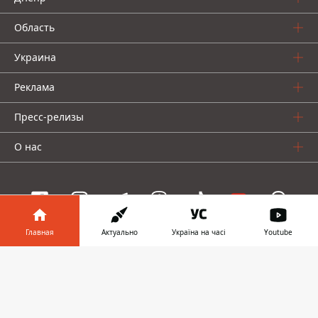
Область
Украина
Реклама
Пресс-релизы
О нас
Главная
Актуально
Україна на часі
Youtube
Информатор проекты
Информатор в
Скачать
Информатор
Информатор
Информатор
телефоне
👉
Украина
Киев
Авто