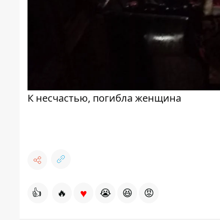
К несчастью, погибла женщина
♥
👍
🔥
😭
😆
😡