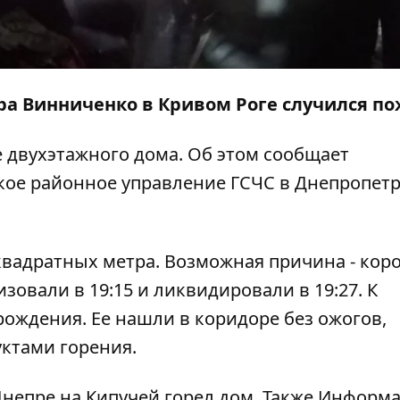
ира Винниченко в Кривом Роге случился по
е двухэтажного дома. Об этом сообщает
ое районное управление ГСЧС в Днепропет
вадратных метра. Возможная причина - кор
овали в 19:15 и ликвидировали в 19:27. К
рождения. Ее нашли в коридоре без ожогов,
уктами горения.
Днепре на Кипучей
горел дом
. Также Информ