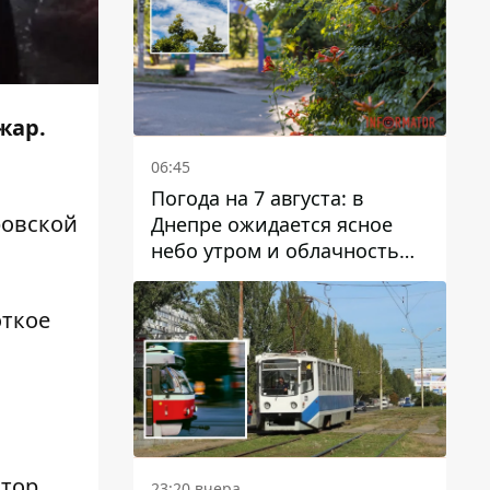
жар.
06:45
Погода на 7 августа: в
ровской
Днепре ожидается ясное
небо утром и облачность
после обеда
откое
атор
23:20 вчера