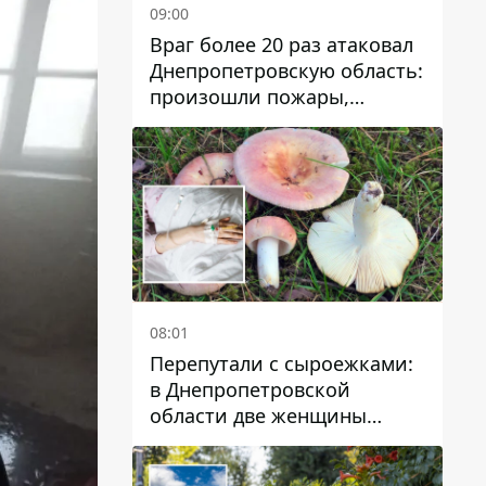
09:00
Враг более 20 раз атаковал
Днепропетровскую область:
произошли пожары,
повреждены дома,
инфраструктура и авто
08:01
Перепутали с сыроежками:
в Днепропетровской
области две женщины
отравились грибами