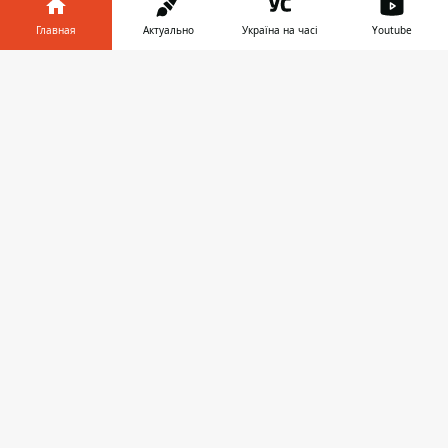
На месте работает полиция
Главная
Актуально
Україна на часі
Youtube
Информатор в
Скачать
телефоне
👉
Фото: Влад Лестев
Олег Бильдин
Фото: Влад Лестев