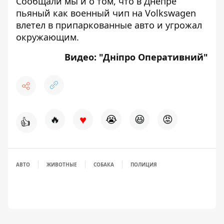
Сообщали мы и о том, что в Днепре
пьяный как военный чип на Volkswagen
влетел в припаркованные авто
и угрожал
окружающим.
Видео: "
Дніпро Оперативний
"
♥
🔥
😭
😆
😡
👍
АВТО
ЖИВОТНЫЕ
СОБАКА
ПОЛИЦИЯ