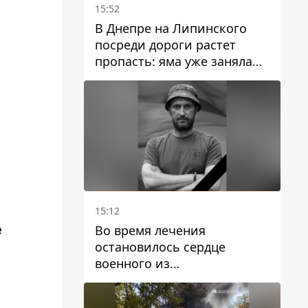
15:52
В Днепре на Липинского
посреди дороги растет
пропасть: яма уже заняла
полосу движения
15:12
е
Во время лечения
остановилось сердце
военного из
Днепропетровской области
Ростислава Лупашко