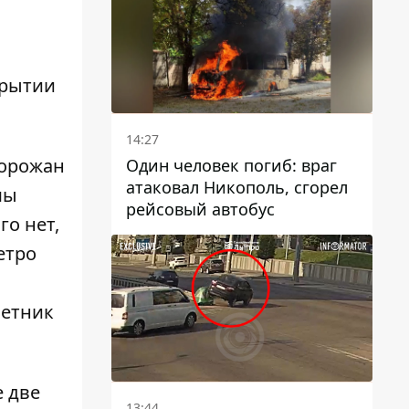
крытии
14:27
горожан
Один человек погиб: враг
атаковал Никополь, сгорел
мы
рейсовый автобус
го нет,
етро
ветник
е две
13:44