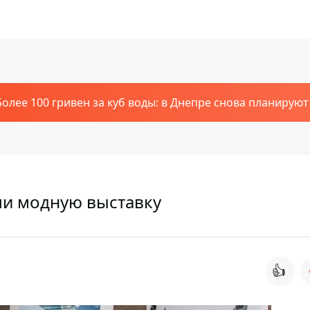
Более 100 гривен за куб воды: в Днепре снова планирую
ли модную выставку
👍