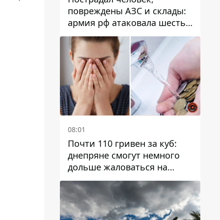
повреждены АЗС и склады:
армия рф атаковала шесть
районов Днепропетровской
области
08:01
Почти 110 гривен за куб:
днепряне смогут немного
дольше жаловаться на
запланированные тарифы
на воду на 2027 год