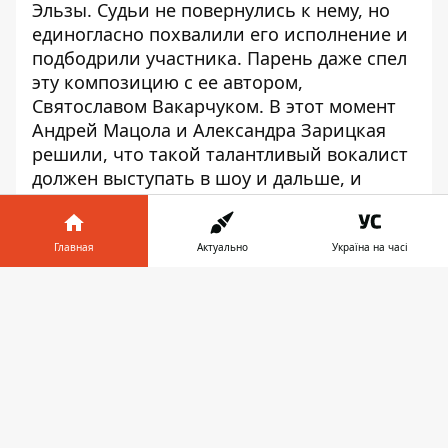
Эльзы. Судьи не повернулись к нему, но
единогласно похвалили его исполнение и
подбодрили участника. Парень даже спел
эту композицию с ее автором,
Святославом Вакарчуком. В этот момент
Андрей Мацола и Александра Зарицкая
решили, что такой талантливый вокалист
должен выступать в шоу и дальше, и
нажали на красную кнопку. Смотрите в
ролике ниже, как это было.
Главная
Актуально
Україна на часі
Напомним, ранее мы сообщали, что
Информатор в
детский танцевальный коллектив из
Скачать
телефоне
👉
Днепра «взорвал»
своим выступлением
судей и зал на шоу
"Україна має
талант-2021". А
тут
читайте про
выступление 18-летнего Александра
Тесленко из Днепра на «Голос країни».