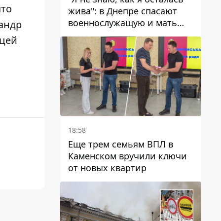
что
жива": в Днепре спасают
военнослужащую и мать
андр
четверых детей, которую
ицей
ранил КАБ
18:58
Еще трем семьям ВПЛ в
Каменском вручили ключи
от новых квартир