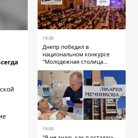
19:30
Днепр победил в
национальном конкурсе
"Молодежная столица
всегда
Украины – 2026"
ской
ие
19:00
"Я не знаю, как я осталась