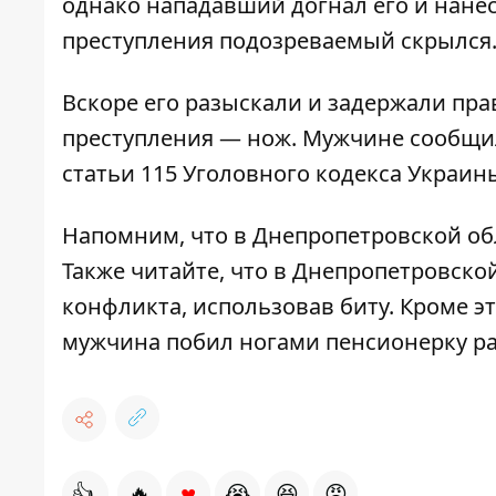
однако нападавший догнал его и нане
преступления подозреваемый скрылся
Вскоре его разыскали и задержали пра
преступления — нож. Мужчине сообщили
статьи 115 Уголовного кодекса Украи
Напомним, что в Днепропетровской о
Также читайте, что
в Днепропетровской
конфликта, использовав биту
. Кроме э
мужчина побил ногами пенсионерку ра
♥
👍
🔥
😭
😆
😡