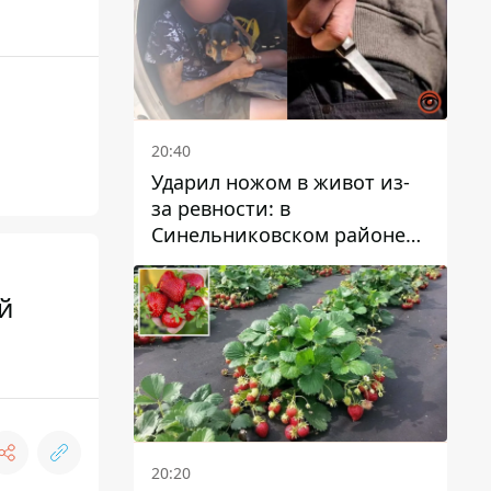
20:40
Ударил ножом в живот из-
за ревности: в
Синельниковском районе
задержали 49-летнего
мужчину за убийство
й
20:20