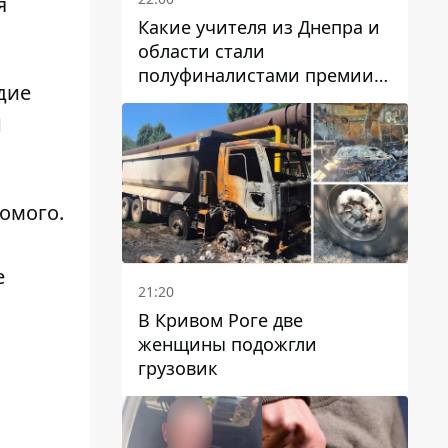
я
Какие учителя из Днепра и
области стали
полуфиналистами премии
дие
Global Teacher Prize Ukraine
2026
1
комого
.
е
21:20
В Кривом Роге две
женщины подожгли
грузовик