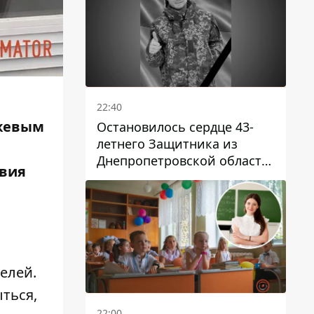
22:40
ожевым
Остановилось сердце 43-
летнего Защитника из
Днепропетровской области
твия
Евгения Зинченко
елей.
ться,
22:00