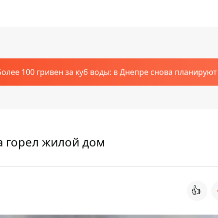
Более 100 гривен за куб воды: в Днепре снова планирую
 горел жилой дом
👍