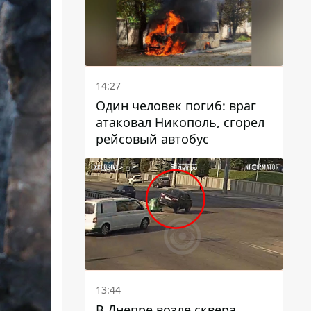
14:27
Один человек погиб: враг
атаковал Никополь, сгорел
рейсовый автобус
13:44
В Днепре возле сквера