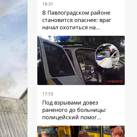
18:31
В Павлоградском районе
становится опаснее: враг
начал охотиться на
гражданский и военный
транспорт
17:53
Под взрывами довез
раненого до больницы:
полицейский помог
пострадавшему после атаки
на Каменский район