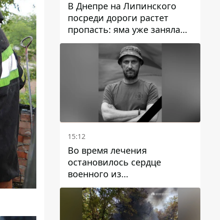
В Днепре на Липинского
посреди дороги растет
пропасть: яма уже заняла
полосу движения
15:12
Во время лечения
остановилось сердце
военного из
Днепропетровской области
Ростислава Лупашко