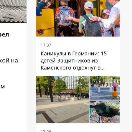
рел
17:37
Каникулы в Германии: 15
кой на
детей Защитников из
Каменского отдохнут в
Вуппертале
ом
17:26