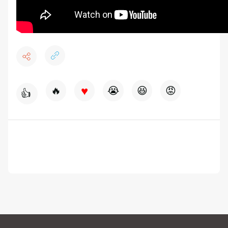
♥
🔥
😭
😆
😡
👍