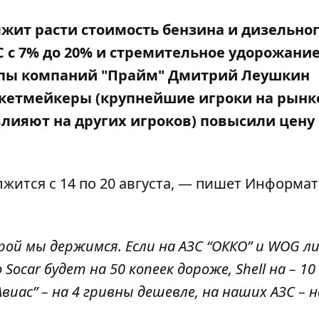
лжит расти стоимость бензина и дизельно
 с 7% до 20%
и стремительное удорожани
ппы компаний "Прайм" Дмитрий Леушкин
ркетмейкеры (крупнейшие игроки на рынк
влияют на других игроков) повысили цену 
лжится с 14 по 20 августа, — пишет Информат
орой мы держимся. Если на АЗС “ОККО” и WOG 
ocar будет на 50 копеек дороже, Shell на – 10
виас” – на 4 гривны дешевле, на наших АЗС – н