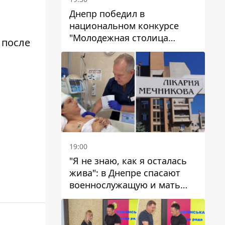
Днепр победил в
национальном конкурсе
"Молодежная столица
 после
Украины – 2026"
19:00
"Я не знаю, как я осталась
жива": в Днепре спасают
военнослужащую и мать
четверых детей, которую
ранил КАБ