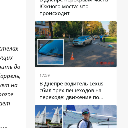
Южного моста: что
происходит
о
 стелах
кущих
оить до
аррель,
17:59
В Днепре водитель Lexus
ует на
сбил трех пешеходов на
рогое
переходе: движение по
чает
проспекту Науки
затруднено