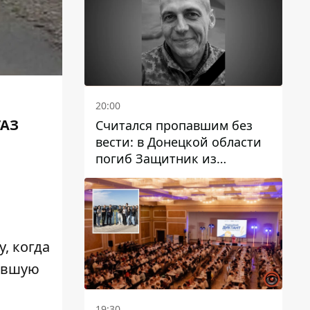
20:00
ГАЗ
Считался пропавшим без
вести: в Донецкой области
погиб Защитник из
Каменского Антон
Красовский
, когда
давшую
19:30