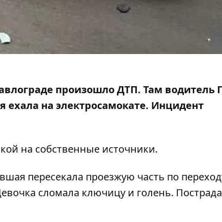
Павлограде произошло ДТП. Там водитель 
ая
ехала на электросамокате.
Инцидент
кой на собственные источники.
шая пересекала проезжую часть по переходу
 Девочка сломала ключицу и голень. Постра