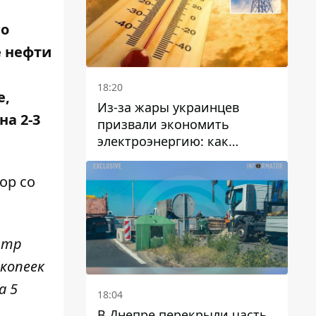
го
е нефти
18:20
е,
Из-за жары украинцев
на 2-3
призвали экономить
электроэнергию: как
избежать перегрузки сетей
ор со
литр
 копеек
а 5
18:04
В Днепре перекрыли часть