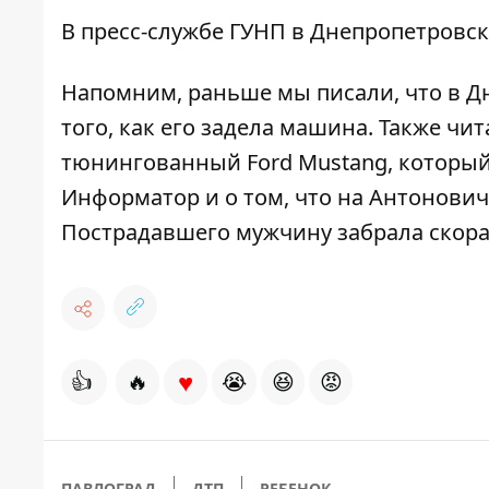
В пресс-службе ГУНП в Днепропетровск
Напомним, раньше мы писали, что
в
Дн
того, как его задела машина
. Также чит
тюнингованный Ford Mustang
, которы
Информатор и о том, что
на Антоновича
Пострадавшего мужчину забрала скора
♥
👍
🔥
😭
😆
😡
ПАВЛОГРАД
ДТП
РЕБЕНОК