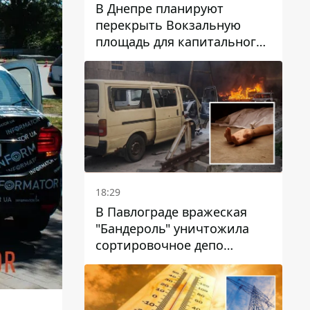
В Днепре планируют
перекрыть Вокзальную
площадь для капитального
ремонта дома, в который
попала вражеская ракета:
какие сроки
18:29
В Павлограде вражеская
"Бандероль" уничтожила
сортировочное депо
"Укрпошти" и убила двух
работниц