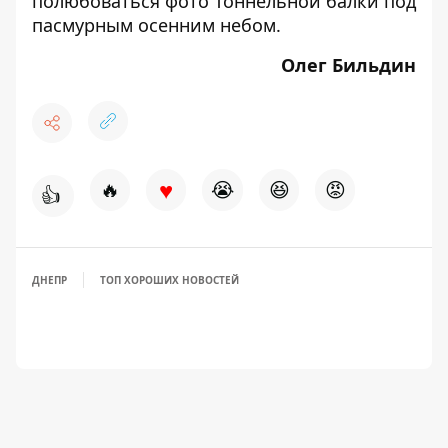
полюбоваться фото Тоннельной балки
под
пасмурным осенним небом.
Олег Бильдин
♥
🔥
😭
😆
😡
👍
ДНЕПР
ТОП ХОРОШИХ НОВОСТЕЙ