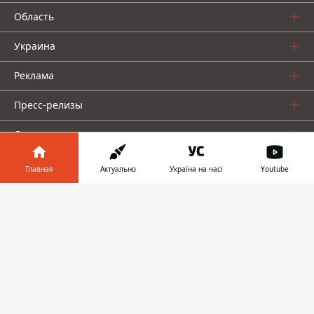
Область
Украина
Реклама
Пресс-релизы
О нас
Главная
Актуально
Україна на часі
Youtube
Информатор в
Скачать
телефоне
👉
Информатор проекты
Информатор
Информатор
Информатор
Украина
Киев
Авто