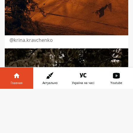
@krina.kravchenko
Главная
Актуально
Україна на часі
Youtube
Информатор в
Скачать
телефоне
👉