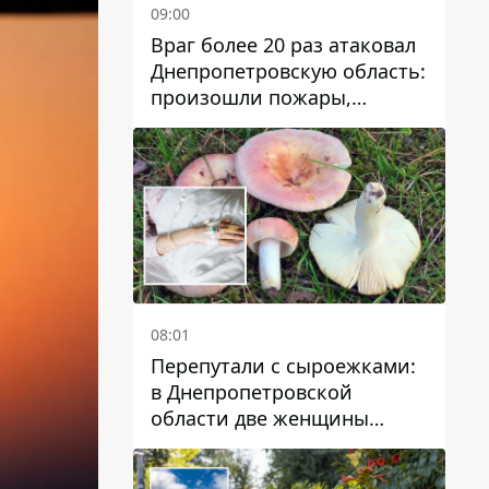
09:00
Враг более 20 раз атаковал
Днепропетровскую область:
произошли пожары,
повреждены дома,
инфраструктура и авто
08:01
Перепутали с сыроежками:
в Днепропетровской
области две женщины
отравились грибами