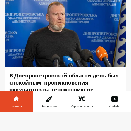
В Днепропетровской области день был
спокойным, проникновения
оккупантов на территорию не
зафиксировано. Регион снабжен всем
необходимым.
Главная
Актуально
Україна на часі
Youtube
Об этом на брифинге сообщил
Информатор в
Скачать
председатель Днепропетровской ОГА,
телефоне
👉
руководитель Совета обороны