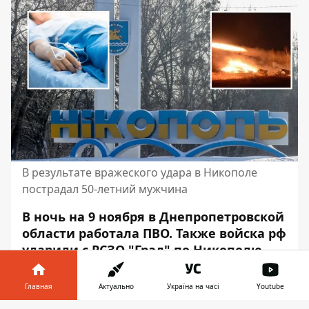
В результате вражеского удара в Никополе
пострадал 50-летний мужчина
В ночь на 9 ноября в Днепропетровской
области работала ПВО. Также войска рф
ударили с РСЗО "Град" по Никополю.
Пострадал 50-летний мужчина.
Главная
Актуально
Україна на часі
Youtube
Его госпитализировали в состоянии