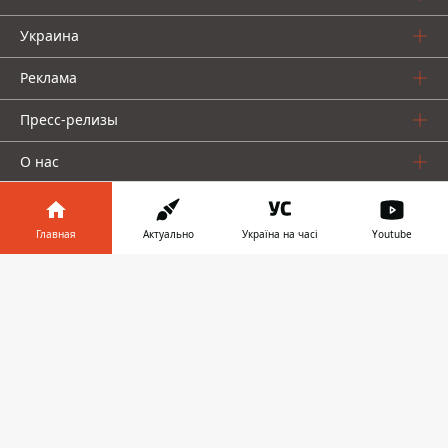
Украина
Реклама
Пресс-релизы
О нас
Главная
Актуально
Україна на часі
Youtube
Информатор в
Скачать
телефоне
👉
Информатор проекты
Информатор
Информатор
Информатор
Украина
Киев
Авто
© 2016-2026 Informator