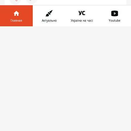
♥
🔥
😭
😆
😡
👍
Главная
Актуально
Україна на часі
Youtube
Информатор в
Скачать
телефоне
👉
ПОЖАР
СПАСАТЕЛИ
ПРЕДЛОЖИТЬ НОВОСТЬ
Днепр