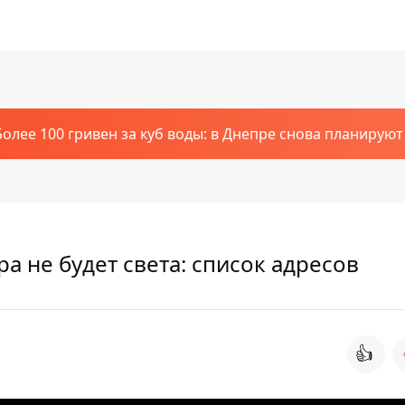
Более 100 гривен за куб воды: в Днепре снова планирую
а не будет света: список адресов
👍