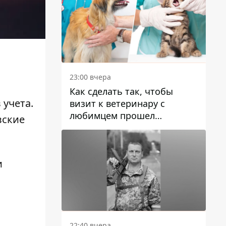
23:00 вчера
Как сделать так, чтобы
 учета.
визит к ветеринару с
любимцем прошел
вские
спокойно: простые советы
и
22:40 вчера