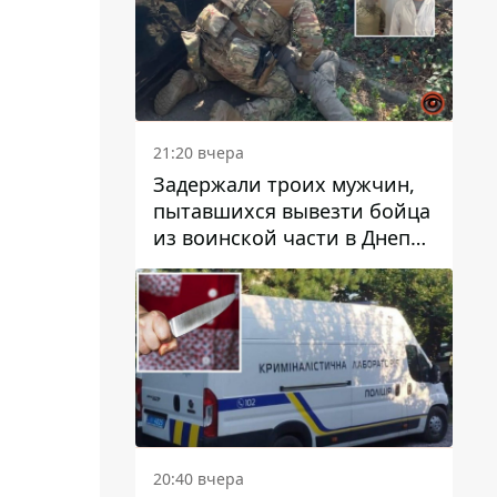
21:20 вчера
Задержали троих мужчин,
пытавшихся вывезти бойца
из воинской части в Днепр
за 7 тысяч долларов: среди
них был врач
20:40 вчера