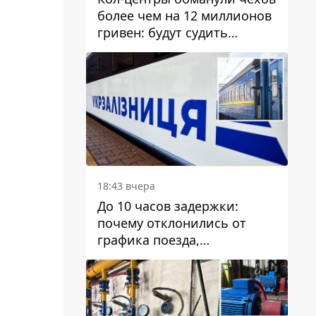
более чем на 12 миллионов
гривен: будут судить
днепрянина,
организовавшего
транснациональную
преступную организацию
18:43 вчера
До 10 часов задержки:
почему отклонились от
графика поезда,
курсирующие через Днепр
и область