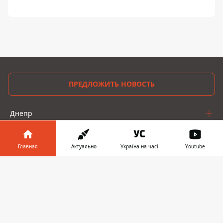
ПРЕДЛОЖИТЬ НОВОСТЬ
Днепр
Область
Главная
Актуально
Україна на часі
Youtube
Украина
Информатор в
Скачать
Реклама
телефоне
👉
Пресс-релизы
О нас