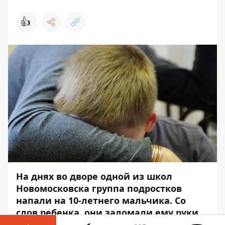
👍
На днях во дворе одной из школ
Новомосковска группа подростков
напали на 10-летнего мальчика. Со
слов ребенка, они заломали ему руки,
"вкололи в ногу что-то неизвестное" и