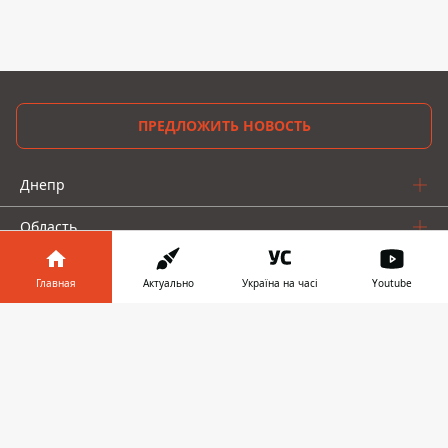
ПРЕДЛОЖИТЬ НОВОСТЬ
Днепр
Область
Украина
Главная
Актуально
Україна на часі
Youtube
Реклама
Информатор в
Скачать
телефоне
👉
Пресс-релизы
О нас