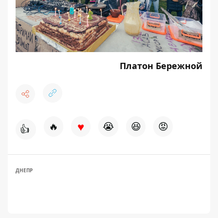
Платон Бережной
♥
🔥
😭
😆
😡
👍
ДНЕПР