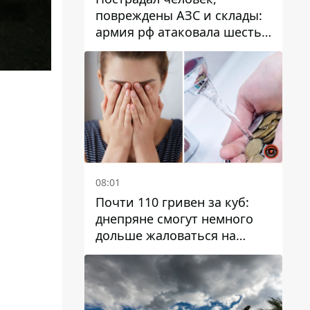
повреждены АЗС и склады:
армия рф атаковала шесть
районов Днепропетровской
области
08:01
Почти 110 гривен за куб:
днепряне смогут немного
дольше жаловаться на
запланированные тарифы
на воду на 2027 год