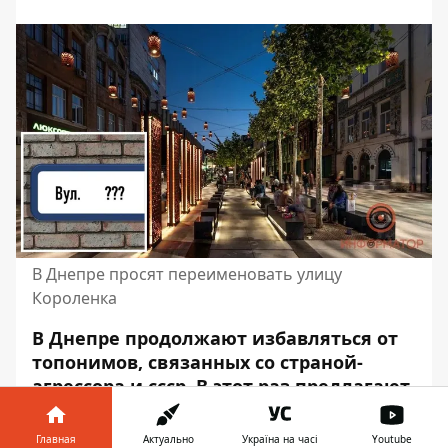
В Днепре просят переименовать улицу
Короленка
В Днепре продолжают избавляться от
топонимов, связанных со страной-
агрессора и ссср. В этот раз предлагают
переименовать одну из центральных
улиц города
— Короленка. Новое
Главная
Актуально
Україна на часі
Youtube