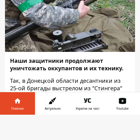
Наши защитники продолжают
уничтожать оккупантов и их технику.
Так, в Донецкой области десантники из
25-ой бригады выстрелом из "Стингера"
сбили вражеский СУ-25, так называемый
бессмертный "Грач". Об этом сообщает
Главная
Актуально
Україна на часі
Youtube
Информатор
со ссылкой на
публикацию
военно-медицинского клинического
Информатор в
Скачать
центра Восточного региона.
телефоне
👉
Также воины из 93-ой бригады "Холодний