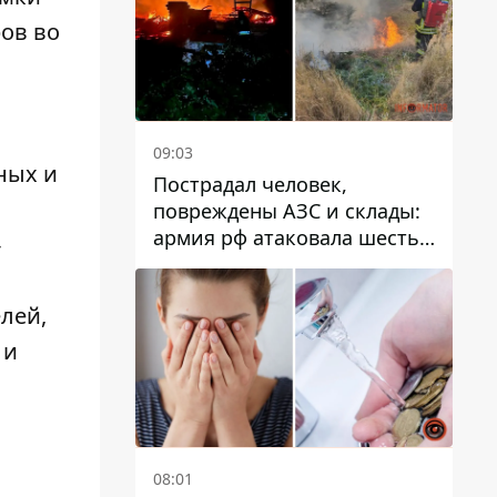
ов во
09:03
ных и
Пострадал человек,
повреждены АЗС и склады:
армия рф атаковала шесть
-
районов Днепропетровской
области
лей,
 и
08:01