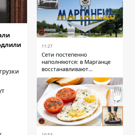
чали
одлили
11:27
Сети постепенно
наполняются: в Марганце
восстанавливают
грузки
водоснабжение
ут
х
10:53