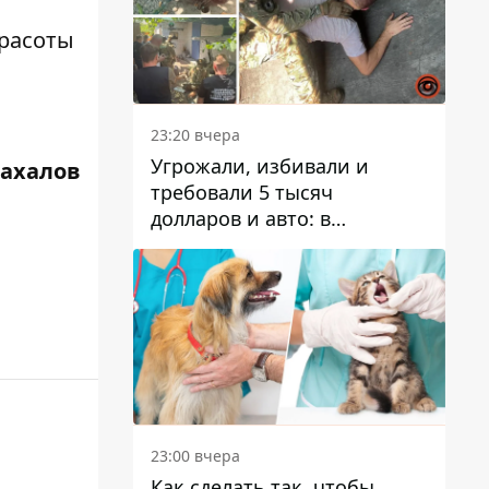
красоты
23:20 вчера
Угрожали, избивали и
Жахалов
требовали 5 тысяч
долларов и авто: в
Павлограде задержали двух
мужчин
23:00 вчера
Как сделать так, чтобы