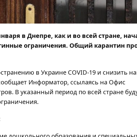
января в Днепре, как и во всей стране, на
тинные ограничения. Общий карантин пр
остранению в Украине COVID-19 и снизить на
 сообщает
Информатор
, ссылаясь на Офис
ов. В указанный период по всей стране буд
ограничения.
:
оме дошкольного образования и специальны