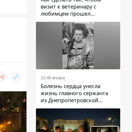
визит к ветеринару с
любимцем прошел
спокойно: простые советы
22:40 вчера
Болезнь сердца унесла
жизнь главного сержанта
из Днепропетровской
области Юрия Свистуна