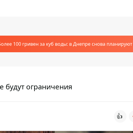
Более 100 гривен за куб воды: в Днепре снова планирую
ие будут ограничения
👍