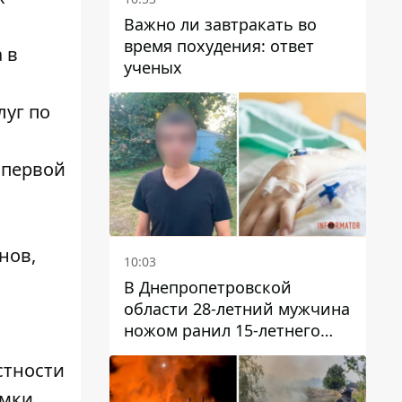
Важно ли завтракать во
время похудения: ответ
 в
ученых
луг по
 первой
нов,
10:03
В Днепропетровской
области 28-летний мужчина
ножом ранил 15-летнего
парня
стности
емки