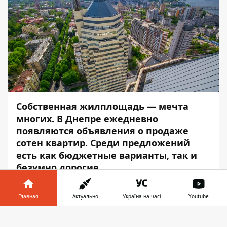
Собственная жилплощадь — мечта
многих. В Днепре ежедневно
появляются объявления о продаже
сотен квартир. Среди предложений
есть как
бюджетные варианты
, так и
безумно дорогие.
Информатор
решил показать самые
Главная
Актуально
Україна на часі
Youtube
дорогие квартиры, которые продаются в
Днепре, проанализировав предложения
Информатор в
Скачать
на
dom.ria.com
. Отметим, что мы не