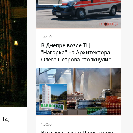
14:10
В Днепре возле ТЦ
"Нагорка" на Архитектора
Олега Петрова столкнулись
"скорая" и Toyota: трамваи
№5 задерживаются
 14,
13:58
Враг ударил по Павлограду: