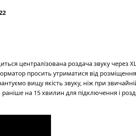
22
иться централізована роздача звуку через XL
Інформатор просить утриматися від розміщенн
арантуємо вищу якість звуку, ніж при звичайні
 раніше на 15 хвилин для підключення і розд