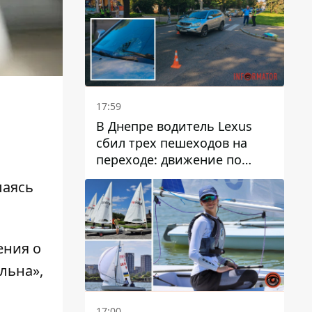
17:59
В Днепре водитель Lexus
сбил трех пешеходов на
переходе: движение по
проспекту Науки
лаясь
затруднено
ения о
льна»,
17:00