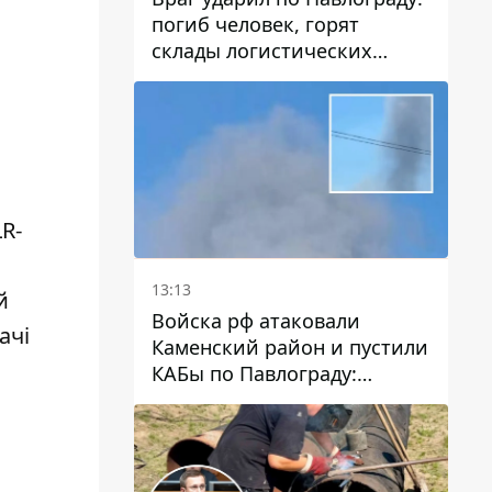
погиб человек, горят
склады логистических
компаний и магазина
R-
я
13:13
й
Войска рф атаковали
ачі
Каменский район и пустили
КАБы по Павлограду:
пострадал мужчина, в небо
поднимается столб дыма