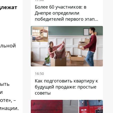
Более 60 участников: в
длежат
Днепре определили
победителей первого этапа
Кубка Украины по
парусному спорту
альной
16:50
Как подготовить квартиру к
быть
будущей продаже: простые
ли
советы
те», –
инации.