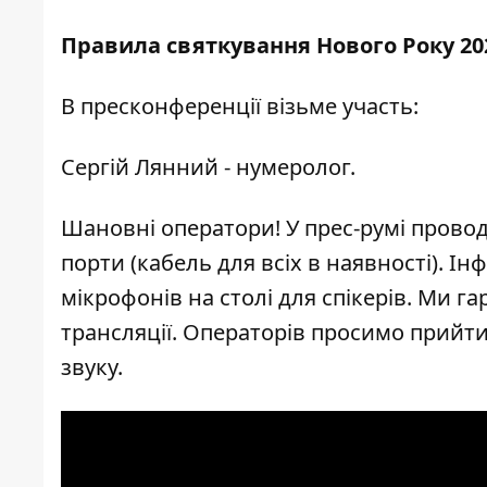
Правила святкування Нового Року 20
В пресконференції візьме участь:
Сергій Лянний - нумеролог.
Шановні оператори! У прес-румі провод
порти (кабель для всіх в наявності). 
мікрофонів на столі для спікерів. Ми г
трансляції. Операторів просимо прийти
звуку.