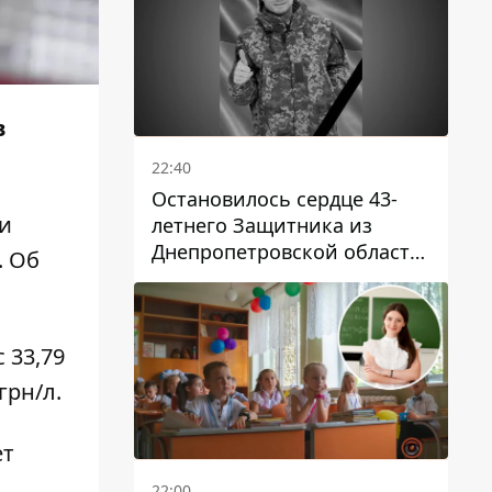
в
22:40
Остановилось сердце 43-
и
летнего Защитника из
Днепропетровской области
. Об
Евгения Зинченко
с 33,79
грн/л.
ет
22:00