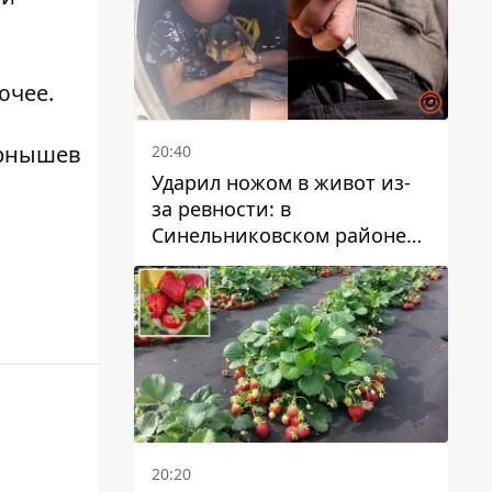
ючее.
рнышев
20:40
Ударил ножом в живот из-
за ревности: в
Синельниковском районе
задержали 49-летнего
мужчину за убийство
20:20