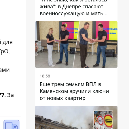
жива": в Днепре спасают
военнослужащую и мать
четверых детей, которую
ранил КАБ
 для
ТрО,
сами
18:58
Еще трем семьям ВПЛ в
Каменском вручили ключи
77
. За
от новых квартир