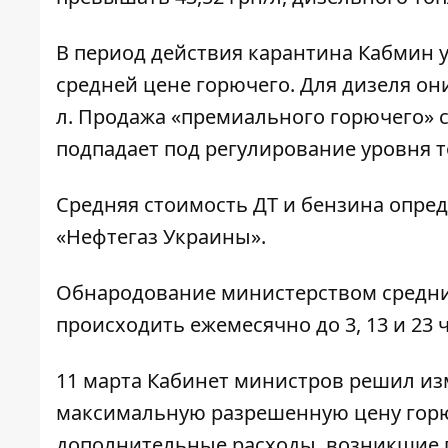
В период действия карантина Кабмин 
средней цене горючего. Для дизеля они 
л. Продажа «премиального горючего» 
подпадает под регулирование уровня т
Средняя стоимость ДТ и бензина опре
«Нефтегаз Украины».
Обнародование министерством средних
происходить ежемесячно до 3, 13 и 23 
11 марта Кабинет министров решил из
максимальную разрешенную цену горюч
дополнительные расходы, возникшие п