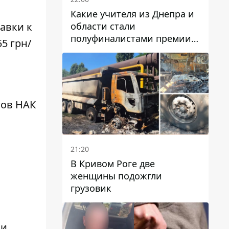
Какие учителя из Днепра и
области стали
авки к
полуфиналистами премии
5 грн/
Global Teacher Prize Ukraine
2026
тов НАК
21:20
В Кривом Роге две
женщины подожгли
грузовик
 и