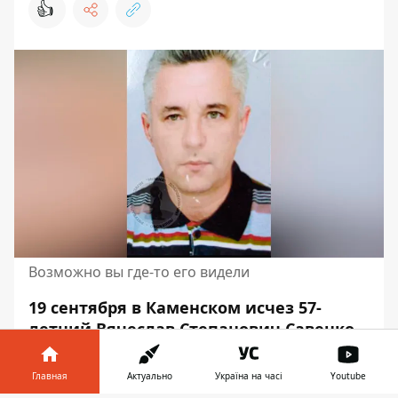
👍
Возможно вы где-то его видели
19 сентября в Каменском исчез 57-
летний Вячеслав Степанович Савенко.
Мужчина покинул свой дом
и ушел в
неизвестном направлении. В связи с
Главная
Актуально
Україна на часі
Youtube
этим его объявили в розыск.