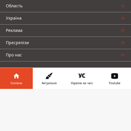
Область
Україна
Реклама
Пресрелізи
Про нас
Головна
Актуально
Україна на часі
Youtube
Інформатор у
Інформатор проекти
Завантажити
телефоні
👉
Інформатор Україна
Інформатор Київ
Інформатор Авто
© 2016-2026 Informator