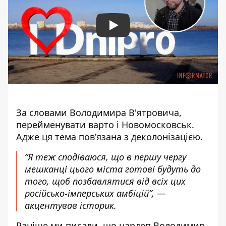
Play
За словами Володимира В'ятровича,
перейменувати варто і Новомосковськ.
Адже ця тема пов’язана з деколонізацією.
“Я теж сподіваюся, що в першу чергу
мешканці цього міста готові будуть до
того, щоб позбавлятися від всіх цих
російсько-імперських амбіцій”, —
акцентував історик.
Раніше ми писали, що нардеп Володимир