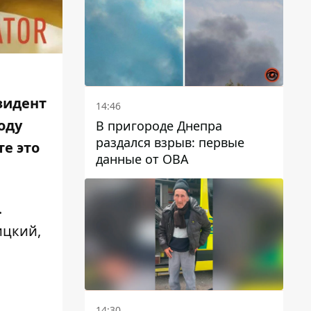
автобусами и электричками
зидент
14:46
оду
В пригороде Днепра
раздался взрыв: первые
е это
данные от ОВА
.
ицкий,
14:30