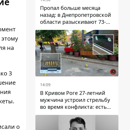
ие
Пропал больше месяца
назад: в Днепропетровской
области разыскивают 73-
летнего мужчину
момент
 этому
ля на
ко 3
шение
14:09
ения
В Кривом Роге 27-летний
мужчина устроил стрельбу
жеты.
во время конфликта: есть
раненый
исали о