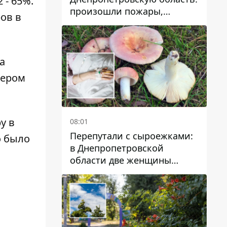
 - 65%.
произошли пожары,
ров в
повреждены дома,
инфраструктура и авто
а
чером
у в
08:01
Перепутали с сыроежками:
о было
в Днепропетровской
области две женщины
отравились грибами