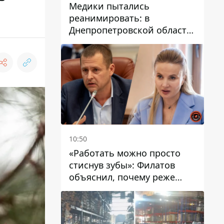
Медики пытались
реанимировать: в
Днепропетровской области
двухлетний мальчик утонул
в бассейне
10:50
«Работать можно просто
стиснув зубы»: Филатов
объяснил, почему реже
пишет в соцсетях и
раскритиковал медийность
чиновников