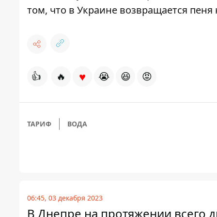
том, что в Украине
возвращается пеня 
♥
👍
🔥
😭
😆
😡
ТАРИФ
ВОДА
06:45, 03 декабря 2023
В Днепре на протяжении всего д