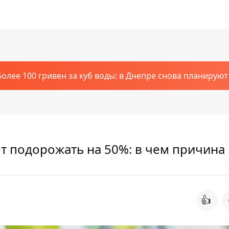
Более 100 гривен за куб воды: в Днепре снова планирую
ет подорожать на 50%: в чем причина
👍