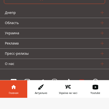
Днепр
Область
Украина
Реклама
Пресс-релизы
О нас
Главная
Актуально
Україна на часі
Youtube
Информатор проекты
Информатор в
Скачать
Информатор
Информатор
Информатор
телефоне
👉