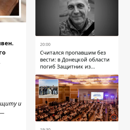
ивен.
20:00
го
Считался пропавшим без
вести: в Донецкой области
.
погиб Защитник из
Каменского Антон
Красовский
ащиту и
 —
19:30