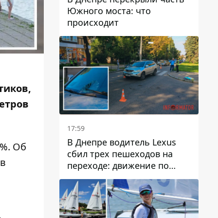
Южного моста: что
происходит
тиков,
метров
17:59
В Днепре водитель Lexus
4%. Об
сбил трех пешеходов на
 в
переходе: движение по
проспекту Науки
затруднено