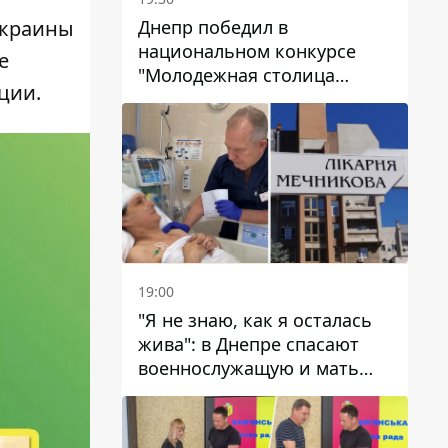
Днепр победил в
Украины
национальном конкурсе
е
"Молодежная столица
ции.
Украины – 2026"
19:00
"Я не знаю, как я осталась
жива": в Днепре спасают
военнослужащую и мать
четверых детей, которую
ранил КАБ