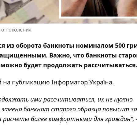
го поколения
ься из оборота банкноты номиналом 500 гр
защищенными. Важно, что банкноты старо
 можно будет продолжать рассчитываться
й
на публикацию
Інформатор Україна
.
родолжать ими рассчитываться, их не нужно
 замена банкнот старого образца повысит з
ет расчеты более комфортными для граждан”,