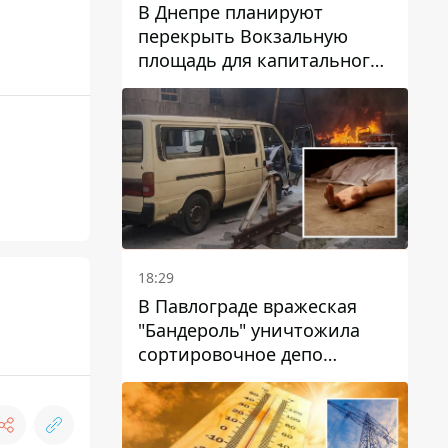
В Днепре планируют
перекрыть Вокзальную
площадь для капитального
ремонта дома, в который
попала вражеская ракета:
какие сроки
18:29
В Павлограде вражеская
"Бандероль" уничтожила
сортировочное депо
"Укрпошти" и убила двух
работниц