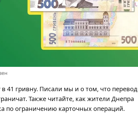
вен
 в 41 гривну
. Писали мы и о том, что перево
граничат
. Также читайте,
как жители Днепра
ка
по ограничению карточных операций.